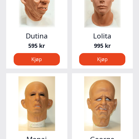
Dutina
Lolita
595
kr
995
kr
Kjøp
Kjøp