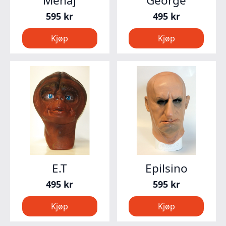
Menaj
George
595
kr
495
kr
Kjøp
Kjøp
E.T
Epilsino
495
kr
595
kr
Kjøp
Kjøp