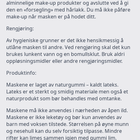
alminnelige make-up produkter og avslutte ved å gi
den en «forsegling» med hårlakk. Du må ikke påføre
make-up når masken er på hodet ditt.
Rengjøring:
Av hygieniske grunner er det ikke hensikmessig å
utlåne masken til andre. Ved rengjøring skal det kun
brukes lunkent vann og en bomullsklut. Bruk aldri
oppløsningsmidler eller andre rengjøringsmidler.
Produktinfo:
Maskene er laget av naturgummi – kaldt lateks.
Lateks er et sterkt og smidig materiale men også et
naturprodukt som bør behandles med omtanke.
Maskene må ikke anvendes i nærheden av åpen ild.
Maskene er ikke leketøy og bør kun anvendes av
barn med voksen tilstede. Størrelsen på øyne munn
og nesehull kan du selv forsiktig tilpasse. Mindre
rifter kan limes sammen igjen med gummi lim.