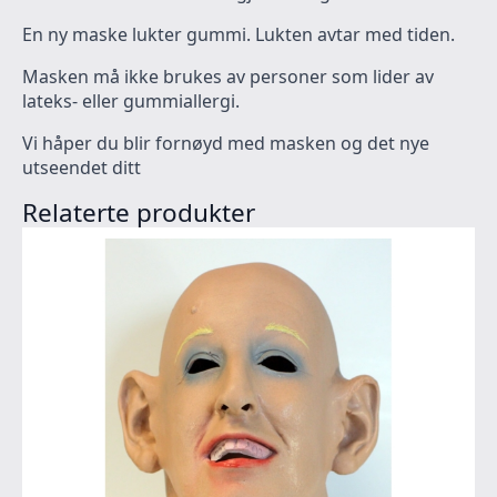
En ny maske lukter gummi. Lukten avtar med tiden.
Masken må ikke brukes av personer som lider av
lateks- eller gummiallergi.
Vi håper du blir fornøyd med masken og det nye
utseendet ditt
Relaterte produkter