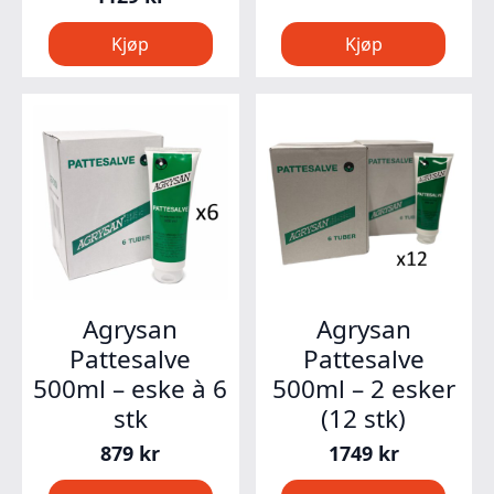
Kjøp
Kjøp
Agrysan
Agrysan
Pattesalve
Pattesalve
500ml – eske à 6
500ml – 2 esker
stk
(12 stk)
879
kr
1749
kr