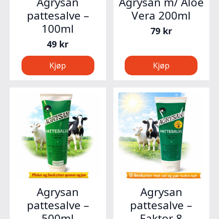
Agrysan
Agrysan m/ Aloe
pattesalve –
Vera 200ml
100ml
79
kr
49
kr
Kjøp
Kjøp
Agrysan
Agrysan
pattesalve –
pattesalve –
500ml
Faktor 8