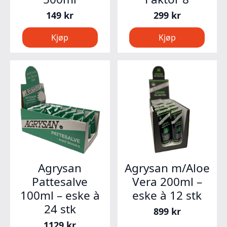
149
kr
299
kr
Kjøp
Kjøp
Agrysan
Agrysan m/Aloe
Pattesalve
Vera 200ml –
100ml – eske à
eske à 12 stk
24 stk
899
kr
1129
kr