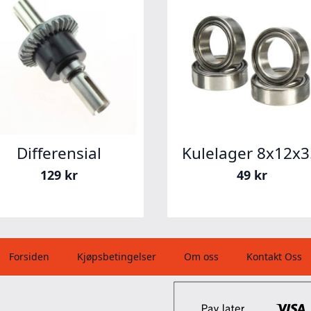
Differensial
Kulelager 8x12x3
129
kr
49
kr
Forsiden
Kjøpsbetingelser
Om oss
Kontakt Oss