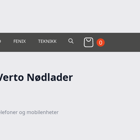
D
FENIX
TEKNIKK
0
Search
for:
Verto Nødlader
ttelefoner og mobilenheter