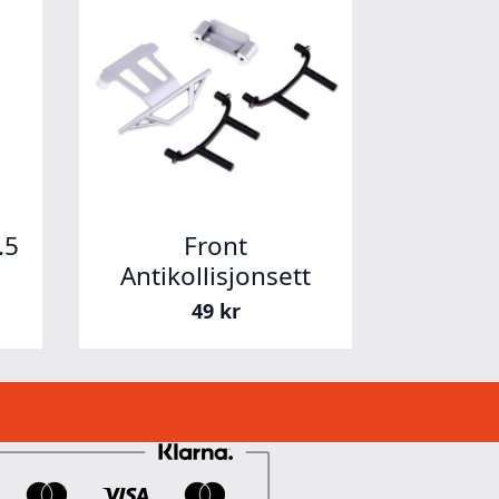
.5
Front
Antikollisjonsett
49
kr