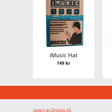
iMusic Hat
149
kr
Levert av Digipos AS