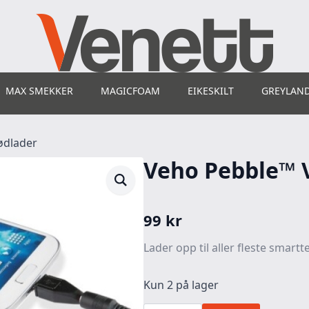
MAX SMEKKER
MAGICFOAM
EIKESKILT
GREYLAN
ødlader
Veho Pebble™ 
99
kr
Lader opp til aller fleste smar
Kun 2 på lager