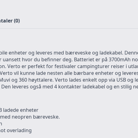
aler (0)
le enheter og leveres med bæreveske og ladekabel. Denne k
yr uansett hvor du befinner deg. Batteriet er på 3700mAh n
on. Verto er perfekt for festivaler campingturer reiser i ut
Verto vil kunne lade nesten alle bærbare enheter og lever
i og 360 høyttalere. Verto lades enkelt opp via USB og lev
n. Den leveres også med 4 kontakter ladekabel og en stilig n
 ladede enheter
se med neopren bæreveske.
n
mot overlading