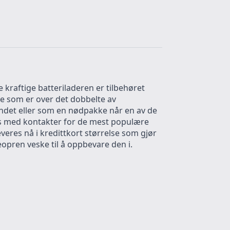
raftige batteriladeren er tilbehøret
oe som er over det dobbelte av
landet eller som en nødpakke når en av de
es med kontakter for de mest populære
eres nå i kredittkort størrelse som gjør
eopren veske til å oppbevare den i.