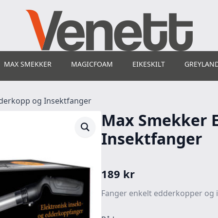
MAX SMEKKER
MAGICFOAM
EIKESKILT
GREYLAN
erkopp og Insektfanger
Max Smekker 
Insektfanger
189
kr
Fanger enkelt edderkopper og 