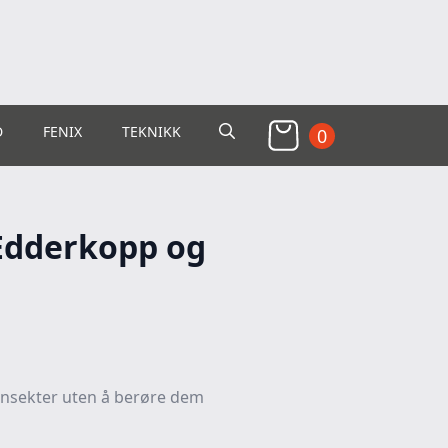
D
FENIX
TEKNIKK
0
Search
for:
Edderkopp og
insekter uten å berøre dem