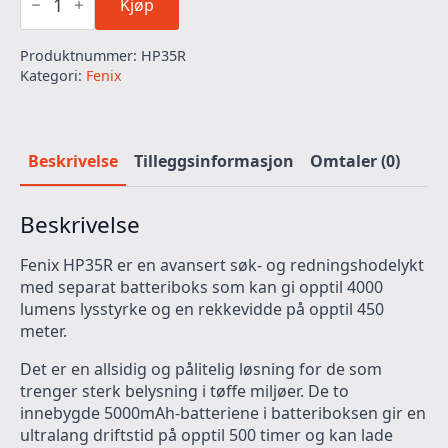
HP35R
Kjøp
HODELYKT
4000LM
Produktnummer:
HP35R
antall
Kategori:
Fenix
Beskrivelse
Tilleggsinformasjon
Omtaler (0)
Beskrivelse
Fenix HP35R er en avansert søk- og redningshodelykt
med separat batteriboks som kan gi opptil 4000
lumens lysstyrke og en rekkevidde på opptil 450
meter.
Det er en allsidig og pålitelig løsning for de som
trenger sterk belysning i tøffe miljøer. De to
innebygde 5000mAh-batteriene i batteriboksen gir en
ultralang driftstid på opptil 500 timer og kan lade