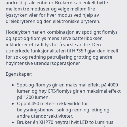
andre digitale enheter. Brukere kan enkelt bytte
mellom tre moduser og velge mellom fire
lysstyrkenivåer for hver modus ved hjelp av
dreiebryteren og den elektroniske bryteren.
Hodelykten har en kombinasjon av spotlight flomlys
og spot-og-flomlys mens selve batteriboksen
inkluderer et rødt lys for å varsle andre. Den
utmerkede funksjonaliteten til HP35R gjør den ideell
for søk og redning patruljering grotting og andre
høyintensive utendørsoperasjoner.
Egenskaper:
Spot-og-flomlys gir en maksimal effekt på 4000
lumen og høy CRI-flomlys gir en maksimal effekt
på 1200 lumen.
Opptil 450 meters rekkevidde for
belysningsbehov i søk og redning leting og
andre utendørsaktiviteter.
Bruker én XHP70 nøytral hvit LED to Luminus