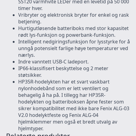
SST20 varmhvite LEDer med en levetid på 50 000
timer hver.
Vribryter og elektronisk bryter for enkel og rask
betjening.
Hurtigutløsende batteriboks med stor kapasitet
rødt lys-funksjon og powerbank-funksjon.
Intelligent nedgiringsfunksjon for lysstyrke for å
unngå potensielt farlige høye temperaturer ved
nærlys.
Indre vanntett USB-C ladeport.
IP66-klassifisert beskyttelse og 2 meter
støtsikker.
HP35R-hodelykten har et svart vaskbart
nylonhodebånd som er lett ventilert og
behagelig å ha på. I tillegg har HP35R-
hodelykten og batteriboksen åpne fester som
sikrer kompatibilitet med ikke bare Fenix ALG-03
V2.0 hodelyktfeste og Fenix ALG-04
hjelmklemmer men også et bredt utvalg av
hjelmtyper.
Relaterte produkter