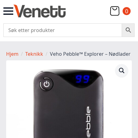
0
Hjem
Teknikk
Veho Pebble™ Explorer – Nødlader