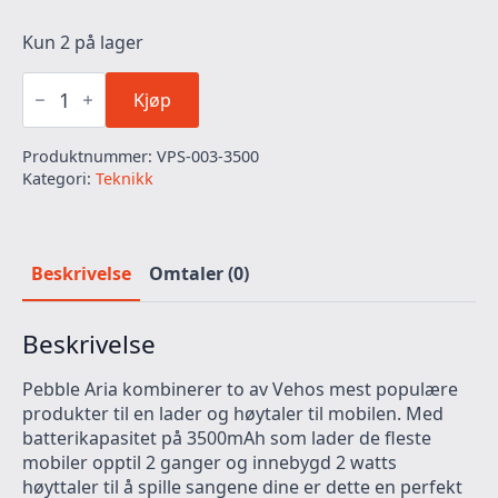
Kun 2 på lager
Veho
Pebble™
Kjøp
Aria
-
Produktnummer:
VPS-003-3500
Nødlader
antall
Kategori:
Teknikk
Beskrivelse
Omtaler (0)
Beskrivelse
Pebble Aria kombinerer to av Vehos mest populære
produkter til en lader og høytaler til mobilen. Med
batterikapasitet på 3500mAh som lader de fleste
mobiler opptil 2 ganger og innebygd 2 watts
høyttaler til å spille sangene dine er dette en perfekt