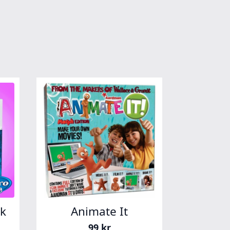
sk
Animate It
99
kr