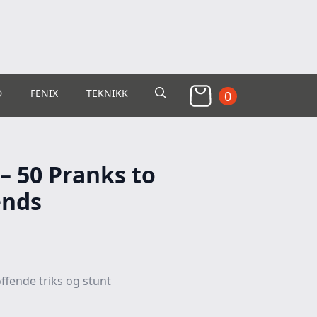
D
FENIX
TEKNIKK
0
Search
for:
– 50 Pranks to
ends
ffende triks og stunt