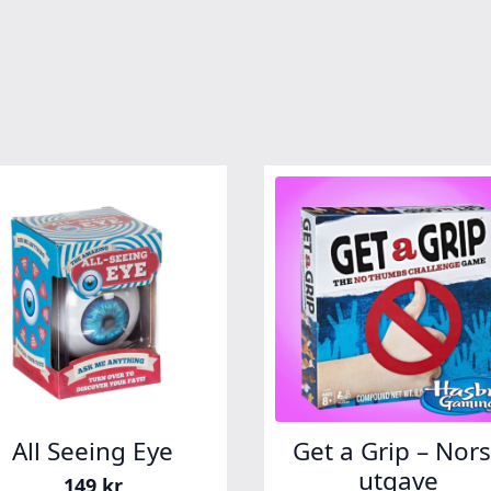
All Seeing Eye
Get a Grip – Nor
utgave
149
kr