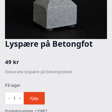
Lyspære på Betongfot
49
kr
Dekorativ lyspære på betongsokkel
På lager
Lyspære
på
Kjøp
Betongfot
antall
Produktnummer:
LYSBET