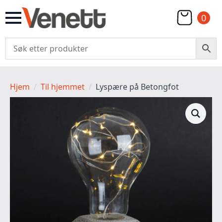
0
Hjem
Til hjemmet
Lyspære på Betongfot