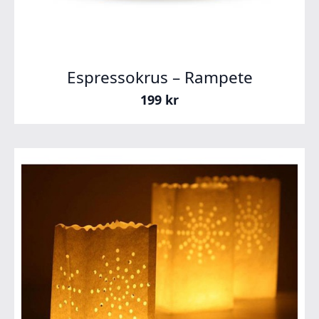
Espressokrus – Rampete
199
kr