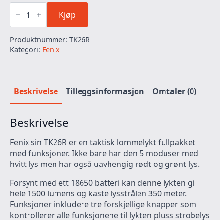
Fenix
TK26R
Kjøp
1500
Lumen
Produktnummer:
TK26R
antall
Kategori:
Fenix
Beskrivelse
Tilleggsinformasjon
Omtaler (0)
Beskrivelse
Fenix sin TK26R er en taktisk lommelykt fullpakket
med funksjoner. Ikke bare har den 5 moduser med
hvitt lys men har også uavhengig rødt og grønt lys.
Forsynt med ett 18650 batteri kan denne lykten gi
hele 1500 lumens og kaste lysstrålen 350 meter.
Funksjoner inkludere tre forskjellige knapper som
kontrollerer alle funksjonene til lykten pluss strobelys